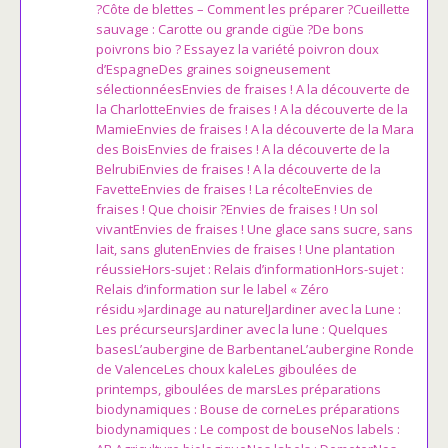
?Côte de blettes – Comment les préparer ?Cueillette
sauvage : Carotte ou grande cigüe ?De bons
poivrons bio ? Essayez la variété poivron doux
d’EspagneDes graines soigneusement
sélectionnéesEnvies de fraises ! A la découverte de
la CharlotteEnvies de fraises ! A la découverte de la
MamieEnvies de fraises ! A la découverte de la Mara
des BoisEnvies de fraises ! A la découverte de la
BelrubiEnvies de fraises ! A la découverte de la
FavetteEnvies de fraises ! La récolteEnvies de
fraises ! Que choisir ?Envies de fraises ! Un sol
vivantEnvies de fraises ! Une glace sans sucre, sans
lait, sans glutenEnvies de fraises ! Une plantation
réussieHors-sujet : Relais d’informationHors-sujet :
Relais d’information sur le label « Zéro
résidu »Jardinage au naturelJardiner avec la Lune :
Les précurseursJardiner avec la lune : Quelques
basesL’aubergine de BarbentaneL’aubergine Ronde
de ValenceLes choux kaleLes giboulées de
printemps, giboulées de marsLes préparations
biodynamiques : Bouse de corneLes préparations
biodynamiques : Le compost de bouseNos labels :