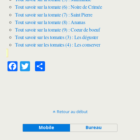
Tout savoir sur la tomate (6) : Noire de Crimée
Tout savoir sur la tomate (7) : Saint Pierre
Tout savoir sur la tomate (8) : Ananas
Tout savoir sur la tomate (9) : Coeur de boeuf
Tout savoir sur les tomates (3) : Les déguster
Tout savoir sur les tomates (4) : Les conserver
F
T
P
ac
w
ar
e
itt
ta
b
er
g
o
er
Retour au début
o
k
Mobile
Bureau