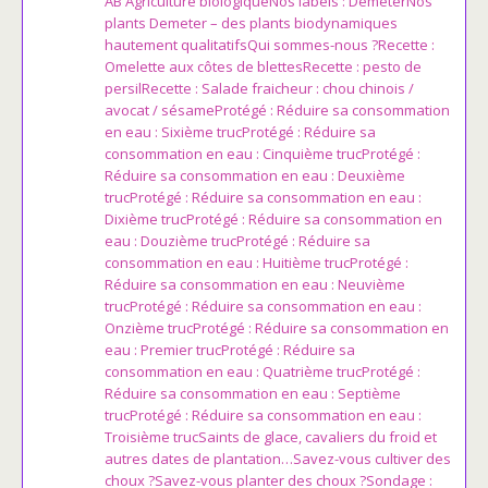
AB Agriculture biologiqueNos labels : DemeterNos
plants Demeter – des plants biodynamiques
hautement qualitatifsQui sommes-nous ?Recette :
Omelette aux côtes de blettesRecette : pesto de
persilRecette : Salade fraicheur : chou chinois /
avocat / sésameProtégé : Réduire sa consommation
en eau : Sixième trucProtégé : Réduire sa
consommation en eau : Cinquième trucProtégé :
Réduire sa consommation en eau : Deuxième
trucProtégé : Réduire sa consommation en eau :
Dixième trucProtégé : Réduire sa consommation en
eau : Douzième trucProtégé : Réduire sa
consommation en eau : Huitième trucProtégé :
Réduire sa consommation en eau : Neuvième
trucProtégé : Réduire sa consommation en eau :
Onzième trucProtégé : Réduire sa consommation en
eau : Premier trucProtégé : Réduire sa
consommation en eau : Quatrième trucProtégé :
Réduire sa consommation en eau : Septième
trucProtégé : Réduire sa consommation en eau :
Troisième trucSaints de glace, cavaliers du froid et
autres dates de plantation…Savez-vous cultiver des
choux ?Savez-vous planter des choux ?Sondage :