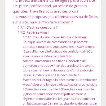
Je veux une variété qui ne figure pas à votre site.
Je suis professionnel, j’ai besoin de grandes
quantités. Travaillez-vous avec des pros ?
Vous ne proposez pas d’aromatiques ou de fleurs
sur le site, puis-je m’en faire envoyer ?
D’autres questions ?
Repérez-vous !
Plan du site : Pages#25 (pas de titre)♠
Boutique ♠Avant de commanderBlogContact♥
Contactez-nousFoire aux questions (FAQ)Mentions
légalesPlan du sitePolitique de confidentialitéQui
sommes-nous ?Mon compte♥ Mon
compteCommandeConditions Générales de
VentePanierArticles♥ Plan des articlesA lire avant
toute commandeA la découverte d’un framboisier
jaune : Golden QueenA la découverte du
framboisier HéritageA la découverte du framboisier
MecoAubergine longue violetteAuxiliaire ou nuisible
? (1)Auxiliaire ou nuisible ? (2)Auxiliaire ou nuisible
(3)Bon de commande format pdfComment la
règlementation labellise les graines bio ?Comment
un biodynamiste élimine les chardons de son jardin