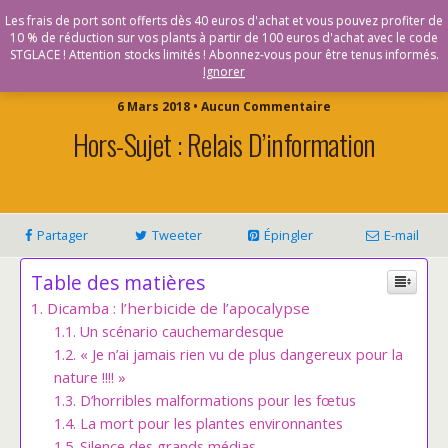
Vente en ligne de plants bio & Demeter - Bioling
Les frais de port sont offerts dès 40 euros d'achat et vous pouvez profiter de
10 % de réduction sur vos plants à partir de 100 euros d'achat avec le code
STGLACE ! Attention stocks limités ! Abonnez-vous pour être tenus informés.
Ignorer
6 Mars 2018 • Aucun Commentaire
Hors-Sujet : Relais D’information
Partager
Tweeter
Épingler
E-mail
Table des matières
Dicamba : l’herbicide de l’apocalypse
Un scénario cauchemardesque
« Je n’ai jamais rien vu de plus dangereux pour la
nature !!!! »
D’horribles malformations pour les fœtus
La mort pour les plantes environnantes
Silence des grands médias