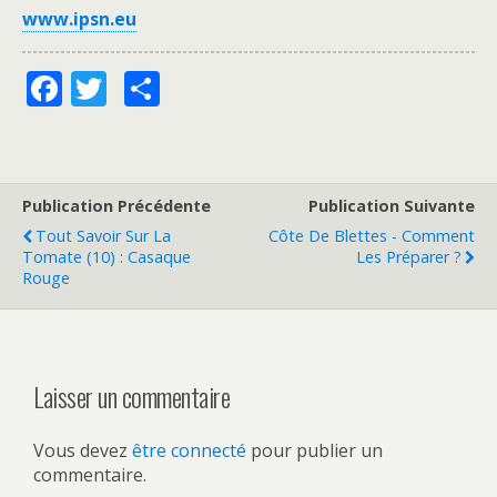
www.ipsn.eu
F
T
P
ac
w
ar
e
itt
ta
b
er
g
Publication Précédente
Publication Suivante
o
er
Tout Savoir Sur La
Côte De Blettes - Comment
o
Tomate (10) : Casaque
Les Préparer ?
Rouge
k
Laisser un commentaire
Vous devez
être connecté
pour publier un
commentaire.