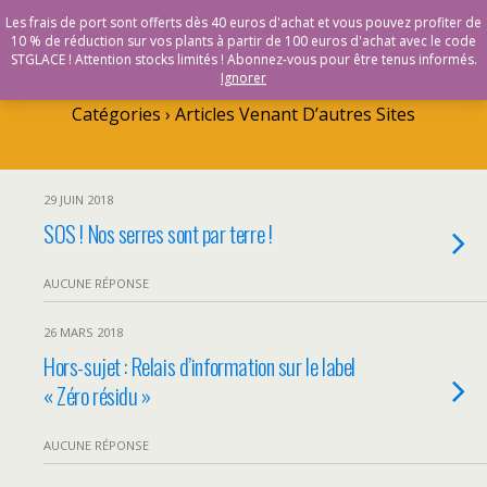
Vente en ligne de plants bio & Demeter - Bioling
Les frais de port sont offerts dès 40 euros d'achat et vous pouvez profiter de
10 % de réduction sur vos plants à partir de 100 euros d'achat avec le code
STGLACE ! Attention stocks limités ! Abonnez-vous pour être tenus informés.
Ignorer
Catégories ›
Articles Venant D’autres Sites
29 JUIN 2018
SOS ! Nos serres sont par terre !
AUCUNE RÉPONSE
26 MARS 2018
Hors-sujet : Relais d’information sur le label
« Zéro résidu »
AUCUNE RÉPONSE